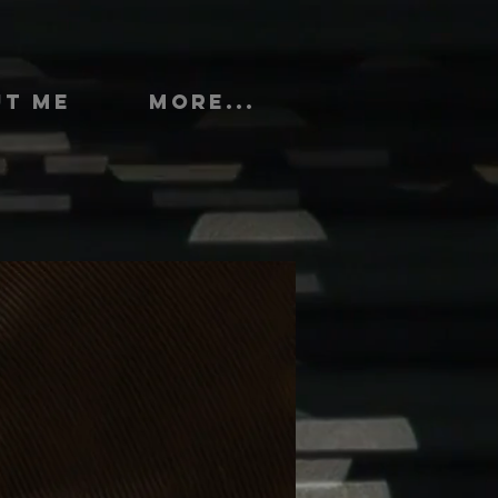
UT ME
More...